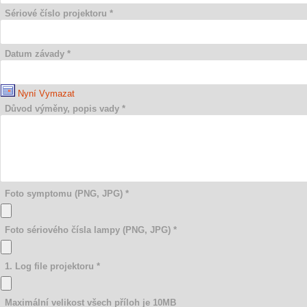
Sériové číslo projektoru *
Datum závady *
Nyní
Vymazat
Důvod výměny, popis vady *
Foto symptomu (PNG, JPG) *
Foto sériového čísla lampy (PNG, JPG) *
1. Log file projektoru *
Maximální velikost všech příloh je 10MB