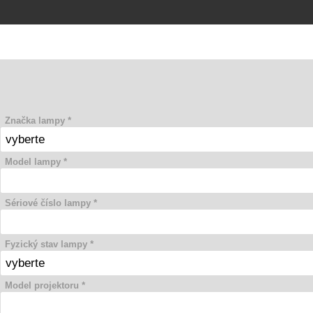
Značka lampy *
Model lampy *
Sériové číslo lampy *
Fyzický stav lampy *
Model projektoru *