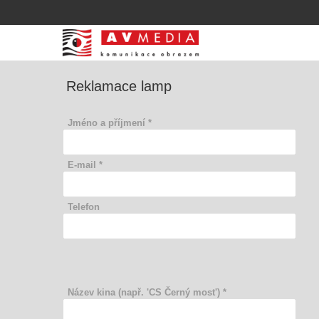
Reklamace lamp
Jméno a příjmení *
E-mail *
Telefon
Název kina (např. 'CS Černý most') *